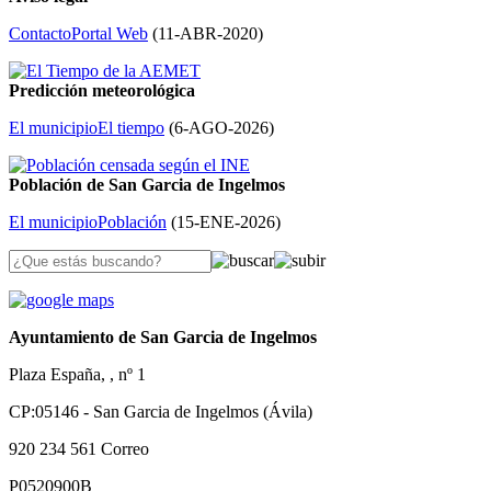
Contacto
Portal Web
(
11-ABR-2020
)
Predicción meteorológica
El municipio
El tiempo
(
6-AGO-2026
)
Población de San Garcia de Ingelmos
El municipio
Población
(
15-ENE-2026
)
Ayuntamiento de San Garcia de Ingelmos
Plaza España, , nº 1
CP:05146 - San Garcia de Ingelmos (Ávila)
920 234 561
Correo
P0520900B